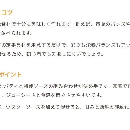
ハンバーガー 子供レシピで時短調理を叶える
ミニハンバーガーで子供も大満足のレシピ術
とコツ
家族で楽しむ人気の簡単ハンバーガーレシピ
な食材で十分に美味しく作れます。例えば、市販のバンズ
子供向けハンバーガーのアレンジポイント
に並べられます。
人気急上昇中の手軽アレンジ術を紹介
どの定番具材を用意するだけで、彩りも栄養バランスもア
人気ハンバーガーレシピの簡単アレンジ方法
出せるため、初心者でも失敗しにくいでしょう。
究極のハンバーガーレシピアレンジ術を解説
おうちで楽しむ話題のハンバーガーアレンジ
ポイント
簡単調理で人気1位のハンバーガーレシピ再現
ーなパティと特製ソースの組み合わせが決め手です。家庭で
ハンバーガーの具材アレンジで楽しさ倍増
く、ジューシーさと食感を両立させやすいです。
市販品活用で簡単おうちバーガー実現
プ、ウスターソースを加えて混ぜると、甘みと酸味が絶妙に
市販品活用で手軽にハンバーガーレシピ実現
冷凍パティを使った簡単ハンバーガーレシピ