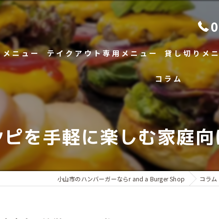
0
メニュー
テイクアウト専用メニュー
貸し切りメ
コラム
へのこだわり
シピを手軽に楽しむ家庭向
小山市のハンバーガーならr and a Burger Shop
コラム