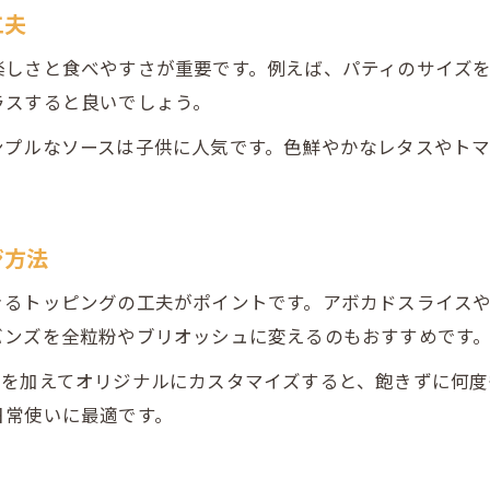
市販ソースで味が決まるハンバーガーの秘訣
工夫
おうちで簡単！市販バンズのハンバーガー術
楽しさと食べやすさが重要です。例えば、パティのサイズ
手に入りやすい食材でハンバーガーを楽しむ
ラスすると良いでしょう。
家族満足のハンバーガー作りの秘訣
ンプルなソースは子供に人気です。色鮮やかなレタスやトマ
家族みんなが喜ぶハンバーガーレシピの秘訣
ハンバーガーで家族団らんを叶える工夫集
見映えも味も満足のハンバーガー作りのコツ
ジ方法
人気レシピから学ぶ家族向けハンバーガー術
きるトッピングの工夫がポイントです。アボカドスライス
手軽に作るハンバーガーで家族の笑顔が広がる
バンズを全粒粉やブリオッシュに変えるのもおすすめです
スを加えてオリジナルにカスタマイズすると、飽きずに何度
日常使いに最適です。