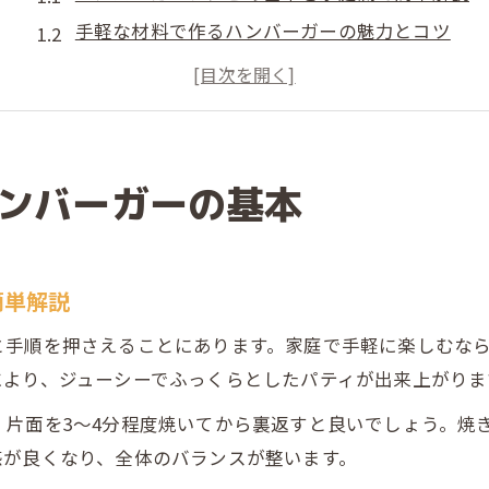
手軽な材料で作るハンバーガーの魅力とコツ
人気1位ハンバーガーレシピの家庭再現ポイント
子供も喜ぶ簡単ハンバーガーレシピの工夫
家で楽しむハンバーガーの基本アレンジ方法
ハンバーガーを簡単に作るコツとは
ンバーガーの基本
ハンバーガーレシピ簡単実践のポイント紹介
手間を省くハンバーガー作り時短テクニック
簡単解説
家庭で再現できる人気ハンバーガーレシピコツ
基本のハンバーガーを簡単に仕上げる方法
と手順を押さえることにあります。家庭で手軽に楽しむな
簡単ハンバーガーソースで味を格上げする
により、ジューシーでふっくらとしたパティが出来上がりま
子供と楽しむ時短ハンバーガーレシピ
片面を3〜4分程度焼いてから裏返すと良いでしょう。焼
子供と作る簡単ハンバーガーレシピの楽しみ方
感が良くなり、全体のバランスが整います。