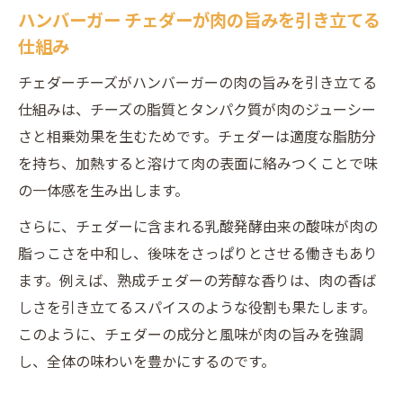
ハンバーガー チェダーが肉の旨みを引き立てる
チェダーチーズを使った絶品バーガーレシ
仕組み
ピのコツ
ハンバーガー チェダーと他チーズの組み合
チェダーチーズがハンバーガーの肉の旨みを引き立てる
わせ術
仕組みは、チーズの脂質とタンパク質が肉のジューシー
チェダーを活かすハンバーガー チーズの盛
さと相乗効果を生むためです。チェダーは適度な脂肪分
り付け方
を持ち、加熱すると溶けて肉の表面に絡みつくことで味
の一体感を生み出します。
ハンバーガー チェダーチーズ 妊婦にも安心
な選び方
さらに、チェダーに含まれる乳酸発酵由来の酸味が肉の
チェダーチーズはどこで手に入る？購入ポイン
脂っこさを中和し、後味をさっぱりとさせる働きもあり
ト
ます。例えば、熟成チェダーの芳醇な香りは、肉の香ば
ハンバーガー用チェダーチーズの主な購入
しさを引き立てるスパイスのような役割も果たします。
先まとめ
このように、チェダーの成分と風味が肉の旨みを強調
し、全体の味わいを豊かにするのです。
チェダーチーズ購入時に押さえるべきポイ
ント