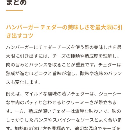
まとめ
ハンバーガー チェダーの美味しさを最大限に引
き出すコツ
ハンバーガーにチェダーチーズを使う際の美味しさを最
大限に引き出すには、チーズの種類や熟成度を理解し、
肉の旨みとバランスを取ることが重要です。チェダーは
熟成が進むほどコクと旨味が増し、酸味や塩味のバラン
スも変化します。
例えば、マイルドな風味の若いチェダーは、ジューシー
な牛肉のパティと合わせるとクリーミーさが際立ちま
す。一方、熟成が深いチェダーは濃厚な味わいで、味の
しっかりしたバンズやスパイシーなソースとよく合いま
す。加熱時の溶け方も見極めて、適切な温度でチーズを