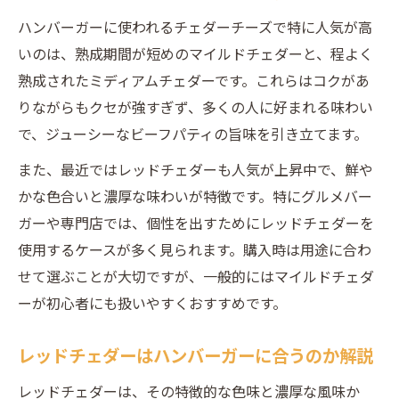
ハンバーガーに使われるチェダーチーズで特に人気が高
いのは、熟成期間が短めのマイルドチェダーと、程よく
熟成されたミディアムチェダーです。これらはコクがあ
りながらもクセが強すぎず、多くの人に好まれる味わい
で、ジューシーなビーフパティの旨味を引き立てます。
また、最近ではレッドチェダーも人気が上昇中で、鮮や
かな色合いと濃厚な味わいが特徴です。特にグルメバー
ガーや専門店では、個性を出すためにレッドチェダーを
使用するケースが多く見られます。購入時は用途に合わ
せて選ぶことが大切ですが、一般的にはマイルドチェダ
ーが初心者にも扱いやすくおすすめです。
レッドチェダーはハンバーガーに合うのか解説
レッドチェダーは、その特徴的な色味と濃厚な風味か