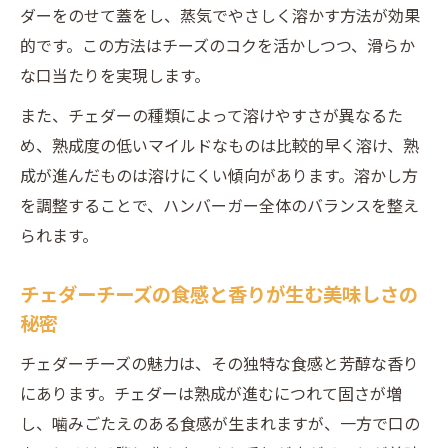
ダーをのせて蓋をし、蒸気でやさしく溶かす方法が効果
的です。この方法はチーズのコクを活かしつつ、滑らか
な口当たりを実現します。
また、チェダーの種類によって溶けやすさが異なるた
め、熟成度の低いマイルドなものは比較的早く溶け、熟
成が進んだものは溶けにくい傾向があります。溶かし方
を調整することで、ハンバーガー全体のバランスを整え
られます。
チェダーチーズの食感と香りが生む美味しさの
秘密
チェダーチーズの魅力は、その独特な食感と芳醇な香り
にあります。チェダーは熟成が進むにつれて固さが増
し、噛みごたえのある食感が生まれますが、一方で口の