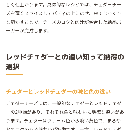
しく仕上がります。具体的なレシピでは、チェダーチー
ズを薄くスライスしてパティの上にのせ、熱でじっくり
と溶かすことで、チーズのコクと肉汁が融合した絶品バ
ーガーが完成します。
レッドチェダーとの違い知って納得の
選択
チェダーとレッドチェダーの味と色の違い
チェダーチーズには、一般的なチェダーとレッドチェダ
ーの2種類があり、それぞれ色と味わいに明確な違いがあ
ります。チェダーはクリーム色から淡い黄色で、まろや
かでコクのある味わいが特徴です。一方、レッドチェダ