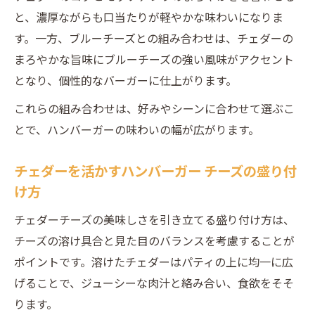
と、濃厚ながらも口当たりが軽やかな味わいになりま
す。一方、ブルーチーズとの組み合わせは、チェダーの
まろやかな旨味にブルーチーズの強い風味がアクセント
となり、個性的なバーガーに仕上がります。
これらの組み合わせは、好みやシーンに合わせて選ぶこ
とで、ハンバーガーの味わいの幅が広がります。
チェダーを活かすハンバーガー チーズの盛り付
け方
チェダーチーズの美味しさを引き立てる盛り付け方は、
チーズの溶け具合と見た目のバランスを考慮することが
ポイントです。溶けたチェダーはパティの上に均一に広
げることで、ジューシーな肉汁と絡み合い、食欲をそそ
ります。