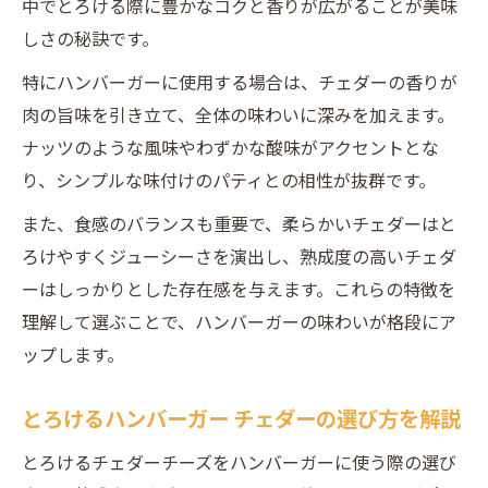
中でとろける際に豊かなコクと香りが広がることが美味
しさの秘訣です。
特にハンバーガーに使用する場合は、チェダーの香りが
肉の旨味を引き立て、全体の味わいに深みを加えます。
ナッツのような風味やわずかな酸味がアクセントとな
り、シンプルな味付けのパティとの相性が抜群です。
また、食感のバランスも重要で、柔らかいチェダーはと
ろけやすくジューシーさを演出し、熟成度の高いチェダ
ーはしっかりとした存在感を与えます。これらの特徴を
理解して選ぶことで、ハンバーガーの味わいが格段にア
ップします。
とろけるハンバーガー チェダーの選び方を解説
とろけるチェダーチーズをハンバーガーに使う際の選び