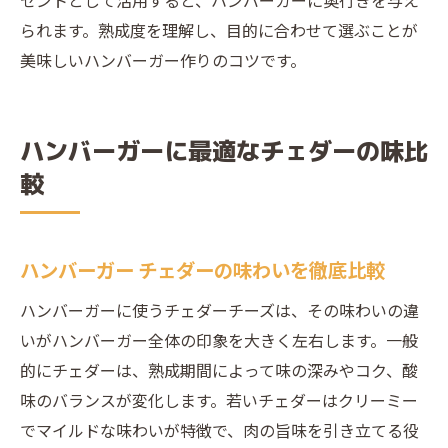
セントとして活用すると、ハンバーガーに奥行きを与え
られます。熟成度を理解し、目的に合わせて選ぶことが
美味しいハンバーガー作りのコツです。
ハンバーガーに最適なチェダーの味比
較
ハンバーガー チェダーの味わいを徹底比較
ハンバーガーに使うチェダーチーズは、その味わいの違
いがハンバーガー全体の印象を大きく左右します。一般
的にチェダーは、熟成期間によって味の深みやコク、酸
味のバランスが変化します。若いチェダーはクリーミー
でマイルドな味わいが特徴で、肉の旨味を引き立てる役