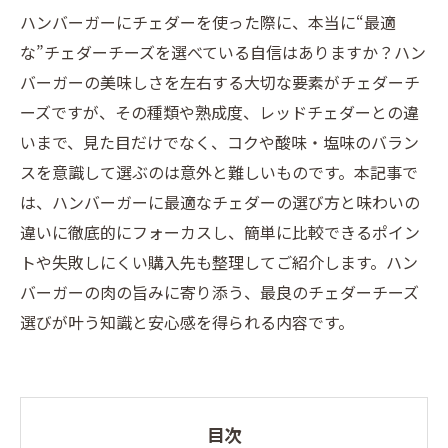
ハンバーガーにチェダーを使った際に、本当に“最適
な”チェダーチーズを選べている自信はありますか？ハン
バーガーの美味しさを左右する大切な要素がチェダーチ
ーズですが、その種類や熟成度、レッドチェダーとの違
いまで、見た目だけでなく、コクや酸味・塩味のバラン
スを意識して選ぶのは意外と難しいものです。本記事で
は、ハンバーガーに最適なチェダーの選び方と味わいの
違いに徹底的にフォーカスし、簡単に比較できるポイン
トや失敗しにくい購入先も整理してご紹介します。ハン
バーガーの肉の旨みに寄り添う、最良のチェダーチーズ
選びが叶う知識と安心感を得られる内容です。
目次