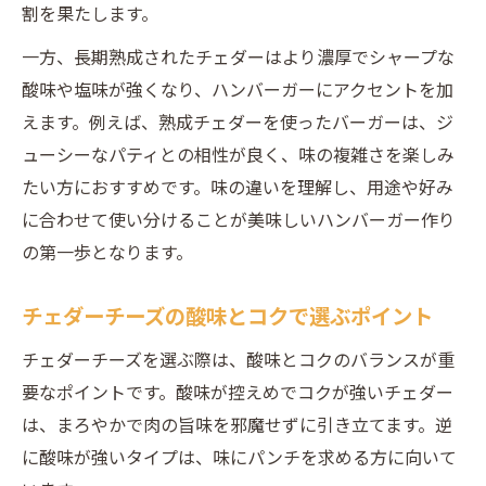
割を果たします。
一方、長期熟成されたチェダーはより濃厚でシャープな
酸味や塩味が強くなり、ハンバーガーにアクセントを加
えます。例えば、熟成チェダーを使ったバーガーは、ジ
ューシーなパティとの相性が良く、味の複雑さを楽しみ
たい方におすすめです。味の違いを理解し、用途や好み
に合わせて使い分けることが美味しいハンバーガー作り
の第一歩となります。
チェダーチーズの酸味とコクで選ぶポイント
チェダーチーズを選ぶ際は、酸味とコクのバランスが重
要なポイントです。酸味が控えめでコクが強いチェダー
は、まろやかで肉の旨味を邪魔せずに引き立てます。逆
に酸味が強いタイプは、味にパンチを求める方に向いて