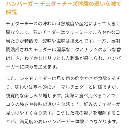
ハンバーガー チェダーチーズ体験の違いを味で
ハンバーガー チェダーを選ぶ際の注意点と
解説
は
チェダーチーズの味わいは熟成度や産地によって大きく
身近なお店で買えるハンバーガー チェダー
異なります。若いチェダーはクリーミーでまろやかな口
の探し方
当たりが特徴で、酸味や塩味は控えめです。一方、長期
オンラインショップで選ぶハンバーガー チ
間熟成されたチェダーは濃厚なコクとナッツのような香
ェダー
ばしさ、わずかなピリッとした刺激が感じられ、ハンバ
ーガーに深みを加えます。
また、レッドチェダーは見た目の鮮やかさが食欲をそそ
り、味わいは基本的にノーマルチェダーと同様ですが、
視覚的な楽しみが増します。実際に食べ比べることで、
コクの強さや後味の違いを体感でき、好みのチェダーが
見つけやすくなります。こうした味の違いを理解するこ
とが、満足度の高いハンバーガー体験につながります。