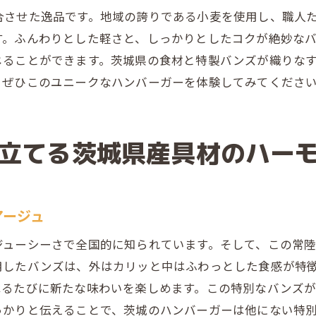
ハンバーガーの新境地を切り開く茨城県産バンズ
合させた逸品です。地域の誇りである小麦を使用し、職人
す。ふんわりとした軽さと、しっかりとしたコクが絶妙な
茨城県産バンズが切り開くハンバーガーの未来
じることができます。茨城県の食材と特製バンズが織りな
新しいハンバーガー体験を提供する茨城バンズ
、ぜひこのユニークなハンバーガーを体験してみてくださ
茨城の伝統が生み出すバンズの革新
特製バンズで開くハンバーガーの新しい扉
地域から発信するバンズの新たな可能性
立てる茨城県産具材のハー
茨城バンズがもたらすハンバーガーの新たな展望
茨城の風土が息づく特製ハンバーガーの秘密
風土が味を引き立てる特製ハンバーガー
アージュ
茨城の風土から生まれる豊かな味わい
ジューシーさで全国的に知られています。そして、この常
特製バンズが語る風土と文化の物語
用したバンズは、外はカリッと中はふわっとした食感が特
風土を感じる特製ハンバーガーの魅力
べるたびに新たな味わいを楽しめます。この特別なバンズ
っかりと伝えることで、茨城のハンバーガーは他にない特
茨城の自然と共に育むハンバーガーの秘密