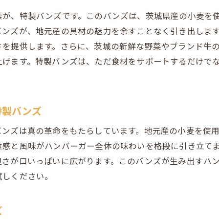
自然の恵みが詰まったハンバーガーの秘密
素が、特製バンズです。このバンズは、茨城県産の小麦を
茨城の自然が生み出す豊かな味わい
バンズが、地元産の具材の魅力を余すことなく引き出しま
ハンバーガーにおける自然の力を感じる瞬間
さを提供します。さらに、茨城の新鮮な野菜やブランド牛
地産地消がもたらす究極の味わい
上げます。特製バンズは、ただ食材をサポートするだけで
自然と調和したハンバーガーの魅力
茨城の自然が育むハンバーガーの美味しさ
特製バンズ
地元ブランド牛と特製バンズの贅沢な組み合わせ
常陸牛とバンズの豪華なコラボレーション
バンズは真の革命をもたらしています。地元産の小麦を使
特製バンズで味わうブランド牛の余韻
食感と風味がハンバーガー全体の味わいを格段に引き立て
良さが口いっぱいに広がります。このバンズが生み出すハ
贅沢な味わいを支える特製バンズの役割
試しください。
ブランド牛とバンズの贅沢な織り成し
茨城のブランド牛が引き立つ特製バンズ
ズ
特製バンズで味わう至福のブランド牛の味