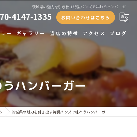
茨城県の魅力を引き出す特製バンズで味わうハンバーガー
70-4147-1335
お問い合わせはこちら
ニュー
ギャラリー
当店の特徴
アクセス
ブログ
ランチ
ディナー
わうハンバーガー
テイクアウト
専門店
貸切
ム
茨城県の魅力を引き出す特製バンズで味わうハンバーガー