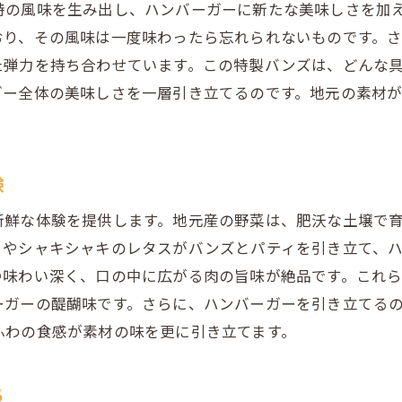
地域の恵みが詰まったバンズの秘密
特の風味を生み出し、ハンバーガーに新たな美味しさを加
おり、その風味は一度味わったら忘れられないものです。
ハンバーガーを極める地元小麦のチカラ
た弾力を持ち合わせています。この特製バンズは、どんな
特製バンズのふわふわ食感の秘密
ガー全体の美味しさを一層引き立てるのです。地元の素材
茨城の自然が育む小麦粉の力
ハンバーガーの美味しさを支える小麦粉の選び方
特製バンズがもたらす茨城県の豊かな食材の一体感
験
特製バンズが引き出す食材の奥深い味わい
新鮮な体験を提供します。地元産の野菜は、肥沃な土壌で
地元食材とバンズの絶妙なシナジー
トやシャキシャキのレタスがバンズとパティを引き立て、
茨城県産特製バンズで味わう食材の一体感
つ味わい深く、口の中に広がる肉の旨味が絶品です。これ
食材の個性を引き立てるバンズの役割
ーガーの醍醐味です。さらに、ハンバーガーを引き立てる
特製バンズで楽しむ茨城の食材の融合
ふわの食感が素材の味を更に引き立てます。
バンズによる食材の一体感が生む美味しさ
茨城県の自然が育むハンバーガーの究極の味わい
ち