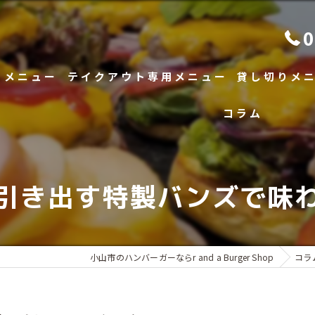
0
メニュー
テイクアウト専用メニュー
貸し切りメ
コラム
へのこだわり
引き出す特製バンズで味
小山市のハンバーガーならr and a Burger Shop
コラ