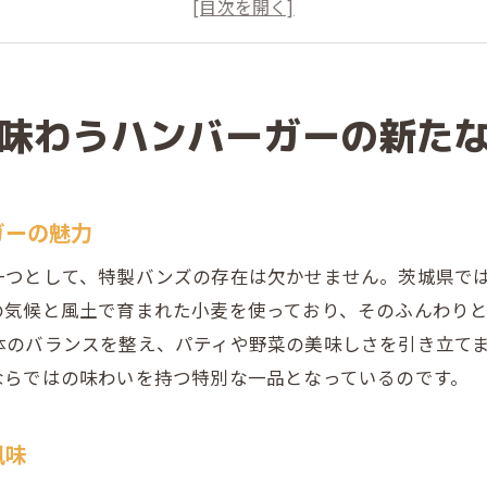
地域の食材が輝くハンバーガーの新体験
特製バンズで引き立つ地元産の具材たち
ハンバーガーの味わいに革命を起こす特製バンズ
茨城の伝統と革新を融合した特製バンズ
味わうハンバーガーの新た
ふわふわバンズが引き立てる茨城県産具材のハーモニ
ふんわりバンズと常陸牛の絶妙なマリアージュ
ガーの魅力
地元野菜と特製バンズの協奏曲
茨城の豊かな食材が織りなすハーモニー
一つとして、特製バンズの存在は欠かせません。茨城県で
特製バンズが生み出す具材の調和
の気候と風土で育まれた小麦を使っており、そのふんわり
体のバランスを整え、パティや野菜の美味しさを引き立て
新鮮野菜と特製バンズの優雅なバランス
ならではの味わいを持つ特別な一品となっているのです。
ハンバーガーにおけるバンズと具材の絶妙な関係
地元の小麦粉が生み出す至福のハンバーガー体験
風味
茨城産小麦粉を使ったバンズの特別感