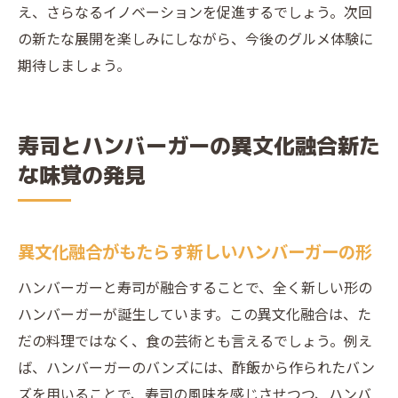
え、さらなるイノベーションを促進するでしょう。次回
ハンバーガーと寿司の融合が示す未来グルメシ
の新たな展開を楽しみにしながら、今後のグルメ体験に
ーンの新潮流
期待しましょう。
ハンバーガー寿司が示す未来のグルメトレ
ンド
寿司とハンバーガーが導く次世代の食文化
寿司とハンバーガーの異文化融合新た
未来を見据えたハンバーガーと寿司の可能
な味覚の発見
性
グルメシーンの新潮流としてのハンバーガ
異文化融合がもたらす新しいハンバーガーの形
ー寿司
ハンバーガーと寿司が描く未来のグルメビ
ハンバーガーと寿司が融合することで、全く新しい形の
ジョン
ハンバーガーが誕生しています。この異文化融合は、た
未来の味覚を予感させるハンバーガー寿司
だの料理ではなく、食の芸術とも言えるでしょう。例え
の魅力
ば、ハンバーガーのバンズには、酢飯から作られたバン
ズを用いることで、寿司の風味を感じさせつつ、ハンバ