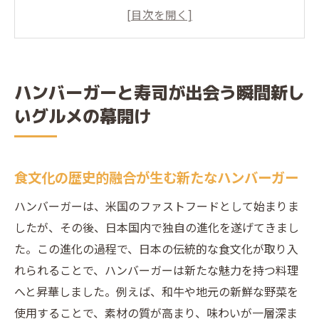
ガー
寿司の伝統技とハンバーガーの革新性が交
差する
ハンバーガー寿司の誕生背景とその影響
ハンバーガーと寿司が出会う瞬間新し
食材の選び方が決める新感覚ハンバーガー
いグルメの幕開け
寿司
ハンバーガーと寿司の組み合わせにおける
味のハーモニー
食文化の歴史的融合が生む新たなハンバーガー
グローバルな視点から見る寿司とハンバー
ハンバーガーは、米国のファストフードとして始まりま
ガーの未来
したが、その後、日本国内で独自の進化を遂げてきまし
寿司とハンバーガーの異文化融合新たな味覚の
た。この進化の過程で、日本の伝統的な食文化が取り入
発見
れられることで、ハンバーガーは新たな魅力を持つ料理
異文化融合がもたらす新しいハンバーガー
へと昇華しました。例えば、和牛や地元の新鮮な野菜を
の形
使用することで、素材の質が高まり、味わいが一層深ま