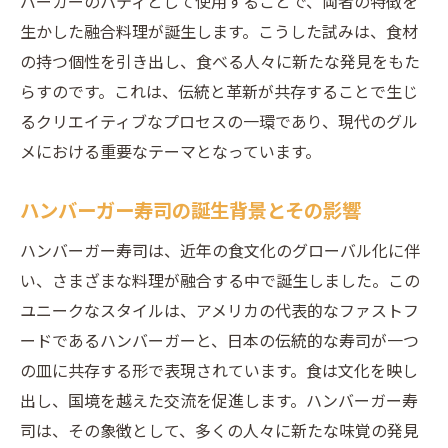
バーガーのパティとして使用することで、両者の特徴を
覚
生かした融合料理が誕生します。こうした試みは、食材
ハンバーガー寿司の魅力を引き出すための
の持つ個性を引き出し、食べる人々に新たな発見をもた
調理法
らすのです。これは、伝統と革新が共存することで生じ
化学反応が引き起こす味覚のシンフォニー
るクリエイティブなプロセスの一環であり、現代のグル
ハンバーガーと寿司が織りなす未知の味わ
メにおける重要なテーマとなっています。
い
寿司とハンバーガーが示す調和と対照の美
ハンバーガー寿司の誕生背景とその影響
学
ハンバーガー寿司は、近年の食文化のグローバル化に伴
驚きの組み合わせハンバーガーと寿司が生む新
い、さまざまな料理が融合する中で誕生しました。この
次元の味わい
ユニークなスタイルは、アメリカの代表的なファストフ
ハンバーガー寿司の創造的なアプローチ
ードであるハンバーガーと、日本の伝統的な寿司が一つ
寿司文化から学ぶハンバーガーの新しい楽
の皿に共存する形で表現されています。食は文化を映し
しみ方
出し、国境を越えた交流を促進します。ハンバーガー寿
司は、その象徴として、多くの人々に新たな味覚の発見
ハンバーガーの新次元を切り開く寿司ネタ