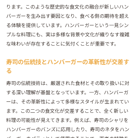
寿司ネタを活かした革新的なハンバーガー
ります。このような歴史的な食文化の融合が新しいハン
ハンバーガー寿司の味わいを引き立てる調
バーガーを生み出す要因となり、食べる側の期待を超え
味料の選択
る体験を提供しています。ハンバーガーという一見シン
異文化を尊重したハンバーガーと寿司の共
プルな料理にも、実は多様な背景や文化が織りなす複雑
存
な味わいが存在することに気付くことが重要です。
ハンバーガーと寿司がもたらす異次元の味
寿司の伝統技とハンバーガーの革新性が交差す
覚体験
る
寿司とハンバーガーのバランスを考えたメ
ニュー提案
寿司の伝統技術は、厳選された食材とその取り扱いに対
ハンバーガーのジューシーさと寿司の繊細さが
する深い理解が基盤となっています。一方、ハンバーガ
織りなす絶妙な化学反応
ーは、その革新性によって多様なスタイルが生まれてい
ます。この二つの食文化が交差することで、全く新しい
ジューシーハンバーガーと繊細寿司の食感
料理の可能性が見えてきます。例えば、寿司のシャリを
の調和
ハンバーガーのバンズに応用したり、寿司のネタをハン
調味料と食材の組み合わせで生まれる新味