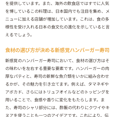
を提供しています。また、海外の飲食店ではすでに人気
の活用
を博しているこの料理は、日本国内でも注目を集め、メ
驚きの味を生むハンバーガーと寿司の組み
ニューに加える店舗が増加しています。これは、食の多
合わせ
様性を受け入れる日本の食文化の進化を示していると言
ハンバーガーと寿司がもたらす食の革命
えるでしょう。
新しい味覚体験を求めるグルメへの提案
ハンバーガーと寿司の共演新時代のグルメ体験
食材の選び方が決める新感覚ハンバーガー寿司
を味わう
新感覚のハンバーガー寿司において、食材の選び方はそ
ハンバーガー寿司の人気の理由とその魅力
の味わいを左右する重要な要素です。ハンバーガーの肉
グルメの未来形としてのハンバーガーと寿
厚なパティと、寿司の新鮮な魚介類をいかに組み合わせ
司の融合
るかが、その魅力を引き立てます。例えば、タマネギや
ハンバーガー寿司が提供する新しい食の冒
アボカド、さらにはトリュフオイルなどのトッピングを
険
用いることで、食感や香りに変化をもたらします。ま
寿司とハンバーガーが共演する新たなグル
た、寿司のシャリ部分には、酢飯の代わりにクワイやキ
メシーン
ヌアを使うことも一つのアイデアです。これにより、伝