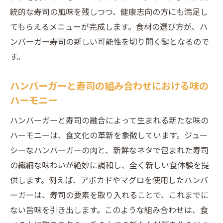
ハンバーガーと寿司の共演が生む多様な可
統的な寿司の風味を残しつつ、健康志向の方にも満足し
能性
てもらえるメニューが完成します。食材の選び方が、ハ
ンバーガー寿司の新しい可能性を切り開く鍵となるので
食の新時代を切り開くハンバーガーと寿司
す。
の潜在力
寿司の伝統とハンバーガーの革新がもたらす未
ハンバーガーと寿司の組み合わせにおける味の
知のグルメ
ハーモニー
伝統を尊重したハンバーガー寿司の新しい
ハンバーガーと寿司の融合によって生まれる新たな味の
魅力
ハーモニーは、食文化の革新を象徴しています。ジュー
革新を求めるハンバーガーと寿司の創造性
シーなハンバーガーの肉と、新鮮なネタで包まれた寿司
ハンバーガー寿司が示す食文化の変遷
の繊細な味わいが絶妙に調和し、全く新しい食体験を提
寿司とハンバーガーが描く新たなグルメの
供します。例えば、アボカドやマグロを使用したハンバ
地平
ーガーは、寿司の要素を取り入れることで、これまでに
未知のグルメ体験を求める人々への挑戦
ない旨味を引き出します。このような組み合わせは、食
伝統と革新が織りなすハンバーガー寿司の