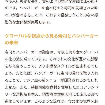
べる人に驚きを与え、舌の上での新たな対話を生み出す
魅惑
のです。ハンバーガーの食べ応えと寿司の洗練された味
新感覚ハンバーガーと寿司の組み合わせが広げ
わいが合わさることで、これまで経験したことのない感
る味覚の可能性
動的な食体験が実現します。
ハンバーガーと寿司の組み合わせから生ま
グローバルな視点から見る寿司とハンバーガー
れるクリエイティビティ
の未来
味覚の限界を超えるハンバーガー寿司の新
提案
寿司とハンバーガーの融合は、今後も続く食のグローバ
寿司とハンバーガーの組み合わせが示す無
ル化の波に乗っています。それぞれの文化が互いに影響
限の可能性
を与え合うことで、より多様なスタイルが生まれるでし
ょう。たとえば、ハンバーガーに寿司の具材を取り入れ
ハンバーガーと寿司が開く新感覚の食体験
ることで、アジア風の新メニューが開発されるかもしれ
寿司とハンバーガーの相乗効果を引き出す
ません。また、持続可能な食材を使用したエコフレンド
方法
リーな選択肢も増え、消費者の健康志向にも応える形で
新しい味覚の領域を拓くハンバーガーと寿
進化しています。このような流れは、食文化の境界を越
司の挑戦