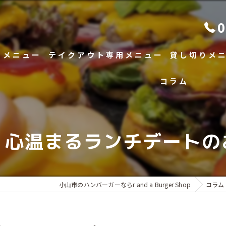
0
メニュー
テイクアウト専用メニュー
貸し切りメ
コラム
へのこだわり
！心温まるランチデートの
小山市のハンバーガーならr and a Burger Shop
コラム