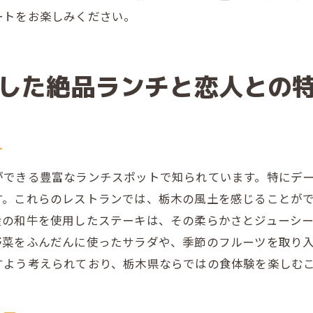
栃木の歴史ある街並みを楽しみながら味わう贅沢ランチ
ートをお楽しみください。
歴史的街並みを背景にしたランチスポット
古き良き建物で楽しむ贅沢な時間
した絶品ランチと恋人との
歴史を感じる街での特別なランチ体験
街の魅力を存分に味わえるランチメニュー
アンティークな空間で過ごすランチタイム
チ
街歩きを楽しみながらのランチデート
ができる豊富なランチスポットで知られています。特にデ
特別なひとときを演出する栃木のランチデートスポット
す。これらのレストランでは、栃木の風土を感じることが
恋人と過ごす忘れられないランチスポット
産の和牛を使用したステーキは、その柔らかさとジューシ
特別な記念日に最適なランチ場所
野菜をふんだんに使ったサラダや、季節のフルーツを取り
二人の思い出作りにぴったりのランチ
すよう考えられており、栃木県ならではの食体験を楽しむ
心温まる料理と共に過ごす幸せな時間
地元ならではの味わいを楽しむランチ
ュー