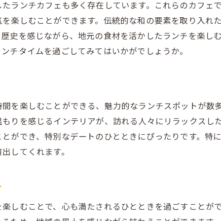
歴史ある建物内で味わうランチの魅力
したランチカフェも多く存在しています。これらのカフェ
気を楽しむことができます。伝統的な和の要素を取り入れ
美しい庭園を眺めながらのランチデート
。歴史を感じながら、地元の食材を活かしたランチを楽し
歴史の息吹を感じるランチスポット
ランチタイムを過ごしてみてはいかがでしょうか。
豊かな自然の中で楽しむランチタイム
地元の歴史を感じながら特別な時間を
心温まるランチデートを演出する栃木のおすすめレストラ
時間を楽しむことができる、魅力的なランチスポットが数
心温まるおもてなしが魅力のレストラン
温もりを感じるインテリアが、訪れる人々にリラックスし
デートにふさわしい落ち着いた空間
ことができ、特別なデートのひとときにぴったりです。特
特別な日を祝うのにぴったりなランチ場所
演出してくれます。
地元食材を使った創作料理で感動を
心地よい音楽と共に楽しむランチ
チ
自然光が差し込む温かみのあるレストラン
を楽しむことで、心も満たされるひとときを過ごすことが
おしゃれなカフェで味わう栃木の地元食材を使ったランチ