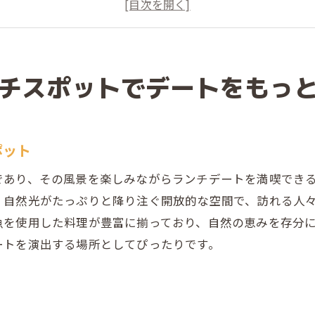
落ち着いた雰囲気で楽しむ二人の時間
地元特有の料理で心も満たされるランチ
デートに最適な隠れ家ランチスポット
四季折々の景観を楽しめるランチ場所
チスポットでデートをもっ
地元の新鮮食材を使用した絶品ランチと恋人との特別な時
栃木の地元食材を堪能するデートランチ
ポット
新鮮野菜を使ったヘルシーランチメニュー
地元農家直送のこだわり食材で特別な味を
であり、その風景を楽しみながらランチデートを満喫でき
特別な日を彩る旬の素材を使ったランチ
、自然光がたっぷりと降り注ぐ開放的な空間で、訪れる人
魚を使用した料理が豊富に揃っており、自然の恵みを存分
ロマンチックな雰囲気で味わう贅沢ランチ
ートを演出する場所としてぴったりです。
デートを盛り上げる地元食材の極上料理
栃木県で楽しむ自然と歴史の調和を味わうランチデート
自然に囲まれたオープンテラスでのランチ