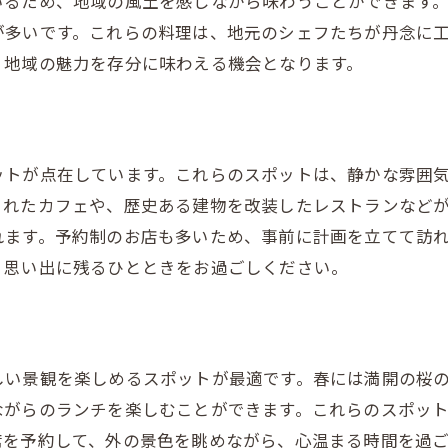
いるため、地域の風土を感じながら味わうことができます
スタイリッシュなカフェで楽しむ地元の味
が多いです。これらの料理は、地元のシェフたちが丹念に
インスタ映えするランチメニュー
、地域の魅力を存分に味わえる機会となります。
カフェ特有のこだわりメニューを堪能
地元産のコーヒーと一緒に楽しむランチ
おしゃれな空間でリラックスしたランチタイム
ットが点在しています。これらのスポットは、静かな雰囲
アートが飾るカフェでの特別なランチ
まれたカフェや、歴史ある建物を改装したレストランなど
デートにぴったり！栃木の美味しいランチで心もお腹も満
れます。予約制のお店も多いため、事前に計画を立てて訪
デートを彩る美味しいランチの数々
、思い出に残るひとときをお過ごしください。
心に残る味わい深いランチメニュー
地元の味を堪能できるランチセット
特別な人との時間を充実させるランチ
しい景観を楽しめるスポットが最適です。春には満開の桜
暖かい雰囲気で楽しむ贅沢なランチ
ながらのランチを楽しむことができます。これらのスポッ
栃木の食文化を感じるランチ体験
席を予約して、外の景色を眺めながら、心温まる時間を過