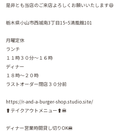
是非とも当店のご来店よろしくお願いいたします😆
栃木県小山市西城南3丁目15ｰ5清風館101
月曜定休
ランチ
１１時３０分～１６時
ディナー
１８時～２０時
ラストオーダー閉店３０分前
https://r-and-a-burger-shop.studio.site/
⬆️テイクアウトメニュー⬆️🍔
ディナー営業時間貸し切りOK🍔